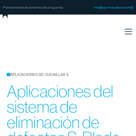
@
m
n
o
p
p
n
n
o
a
o
n
c
o
v
s
-
f
t
i
i
i
i
.
Procesamiento de alimentos de vanguardia
APLICACIONES DE CUCHILLAS S
Aplicaciones del
sistema de
eliminación de