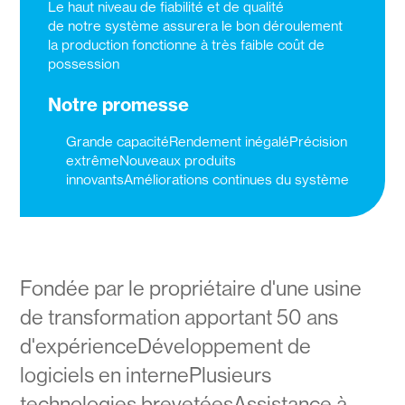
Le haut niveau de fiabilité et de qualité
de notre système assurera le bon déroulement
la production fonctionne à très faible coût de
possession
Notre promesse
Grande capacitéRendement inégaléPrécision
extrêmeNouveaux produits
innovantsAméliorations continues du système
Fondée par le propriétaire d'une usine
de transformation apportant 50 ans
d'expérienceDéveloppement de
logiciels en internePlusieurs
technologies brevetéesAssistance à