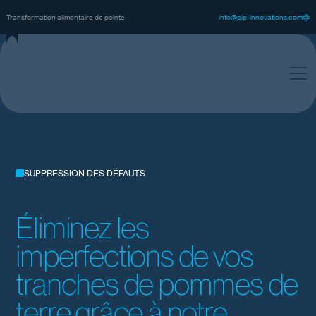
@
m
n
o
p
p
n
n
o
a
o
n
c
o
v
s
-
f
t
i
i
i
i
.
Transformation alimentaire de pointe
SUPPRESSION DES DÉFAUTS
Éliminez les
imperfections de vos
tranches de pommes de
terre grâce à notre