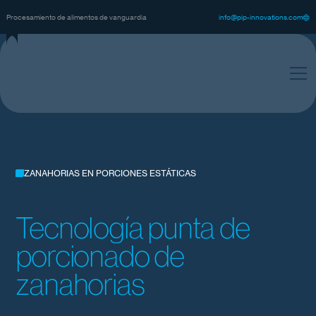
@
m
n
o
p
p
n
n
o
a
o
n
c
o
v
s
-
f
t
i
i
i
i
.
Procesamiento de alimentos de vanguardia
ZANAHORIAS EN PORCIONES ESTÁTICAS
Tecnología punta de
porcionado de
zanahorias