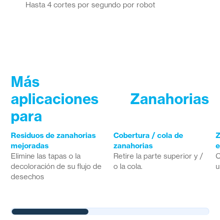
Hasta 4 cortes por segundo por robot
Más
aplicaciones
Zanahorias
para
Residuos de zanahorias
Cobertura / cola de
Z
mejoradas
zanahorias
e
Elimine las tapas o la
Retire la parte superior y /
C
decoloración de su flujo de
o la cola.
u
desechos